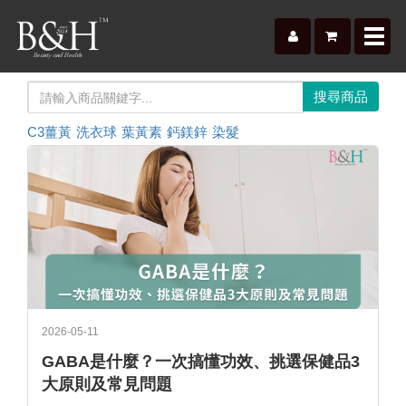
Toggl
navig
C3薑黃
洗衣球
葉黃素
鈣鎂鋅
染髮
2026-05-11
GABA是什麼？一次搞懂功效、挑選保健品3
大原則及常見問題