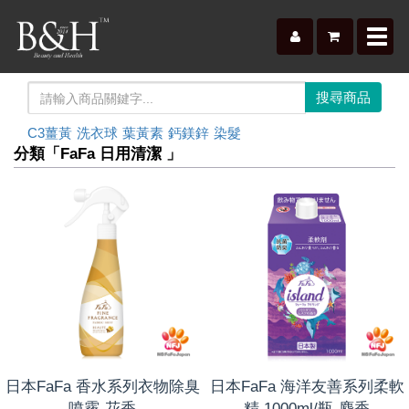
Toggl
navig
C3薑黃
洗衣球
葉黃素
鈣鎂鋅
染髮
分類「FaFa 日用清潔 」
日本FaFa 香水系列衣物除臭
日本FaFa 海洋友善系列柔軟
噴霧-花香
精 1000ml/瓶-麝香