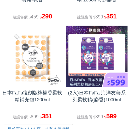
290
351
459
899
建議售價
建議售價
$
$
$
$
日本FaFa復刻版檸檬香柔軟
(2入)日本FaFa 海洋友善系
精補充包1200ml
列柔軟精(麝香)1000ml
351
599
899
899
建議售價
建議售價
$
$
$
$