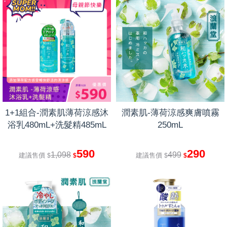
1+1組合-潤素肌薄荷涼感沐
潤素肌-薄荷涼感爽膚噴霧
浴乳480mL+洗髮精485mL
250mL
590
290
1,098
499
建議售價
建議售價
$
$
$
$