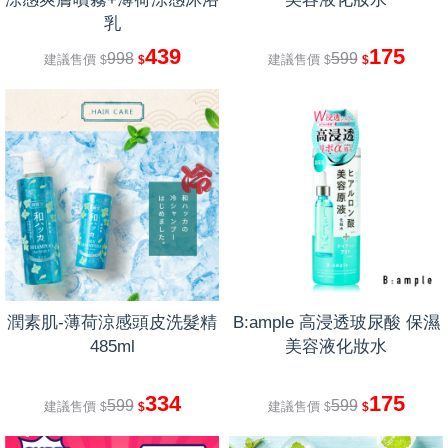
乳
439
175
998
599
建議售價
建議售價
$
$
$
$
潤素肌-薄荷涼感頭皮洗髮精
B:ample 高浸透玻尿酸 保濕
485ml
美容液化妝水
334
175
599
599
建議售價
建議售價
$
$
$
$