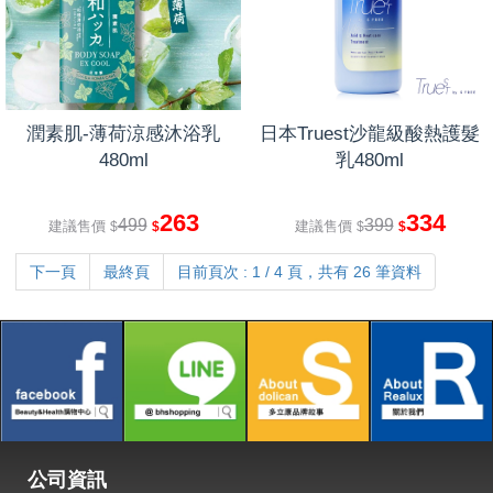
潤素肌-薄荷涼感沐浴乳
日本Truest沙龍級酸熱護髮
480ml
乳480ml
263
334
499
399
建議售價
建議售價
$
$
$
$
下一頁
最終頁
目前頁次 : 1 / 4 頁，共有 26 筆資料
公司資訊