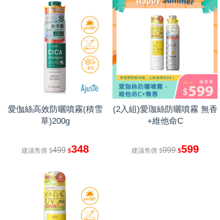
愛伽絲高效防曬噴霧(積雪
(2入組)愛珈絲防曬噴霧 無香
草)200g
+維他命C
348
599
499
999
建議售價
建議售價
$
$
$
$