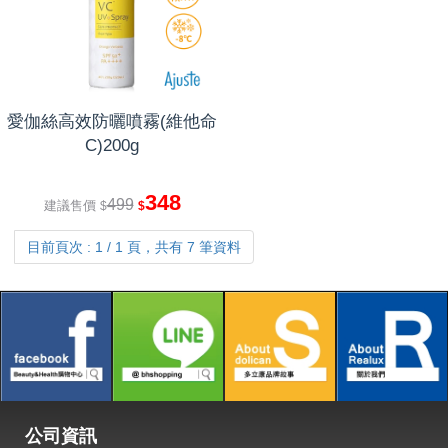
愛伽絲高效防曬噴霧(維他命
C)200g
348
499
建議售價
$
$
目前頁次 : 1 / 1 頁，共有 7 筆資料
公司資訊