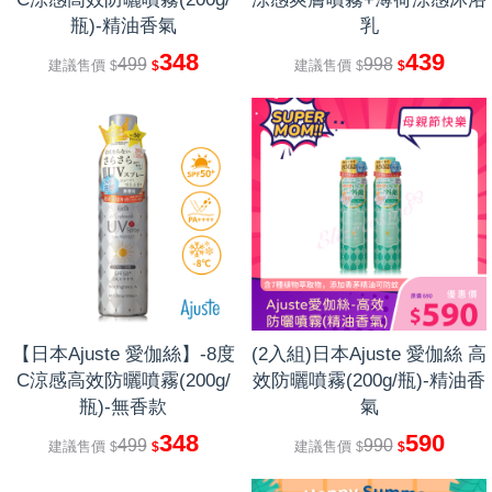
瓶)-精油香氣
乳
348
439
499
998
建議售價
建議售價
$
$
$
$
【日本Ajuste 愛伽絲】-8度
(2入組)日本Ajuste 愛伽絲 高
C涼感高效防曬噴霧(200g/
效防曬噴霧(200g/瓶)-精油香
瓶)-無香款
氣
348
590
499
990
建議售價
建議售價
$
$
$
$