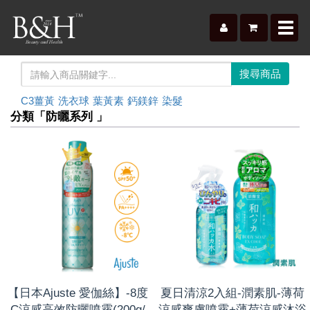
Toggl
navig
C3薑黃
洗衣球
葉黃素
鈣鎂鋅
染髮
分類「防曬系列 」
【日本Ajuste 愛伽絲】-8度
夏日清涼2入組-潤素肌-薄荷
C涼感高效防曬噴霧(200g/
涼感爽膚噴霧+薄荷涼感沐浴