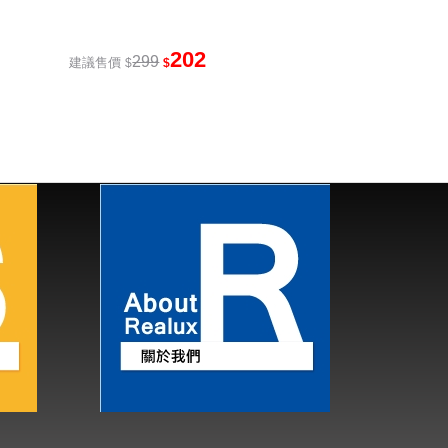
202
299
建議售價
$
$