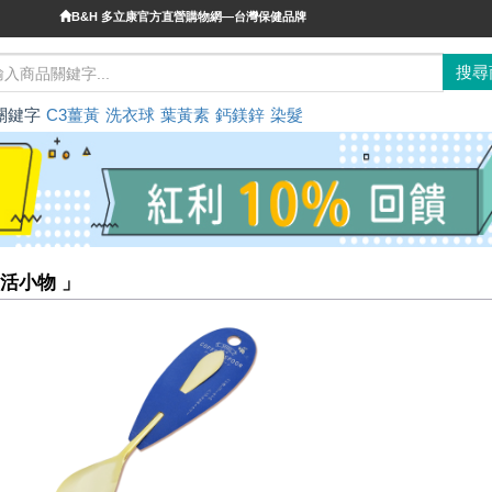
B&H 多立康官方直營購物網—台灣保健品牌
關鍵字
C3薑黃
洗衣球
葉黃素
鈣鎂鋅
染髮
活小物 」