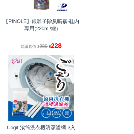
【PINOLE】銀離子除臭噴霧-鞋內
專用(220ml/罐)
228
280
建議售價
$
$
Cogit 滾筒洗衣機清潔濾網-3入