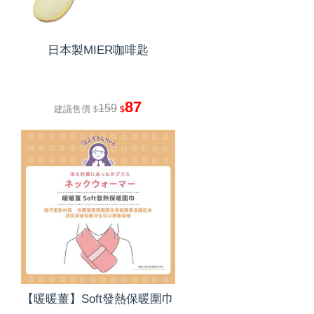
日本製MIER咖啡匙
87
159
建議售價
$
$
【暖暖薑】Soft發熱保暖圍巾