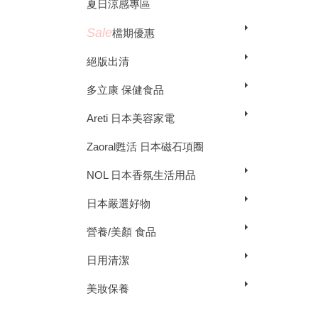
夏日涼感專區
Sale
檔期優惠
絕版出清
多立康 保健食品
Areti 日本美容家電
Zaoral甦活 日本磁石項圈
NOL 日本香氛生活用品
日本嚴選好物
營養/美顏 食品
日用清潔
美妝保養