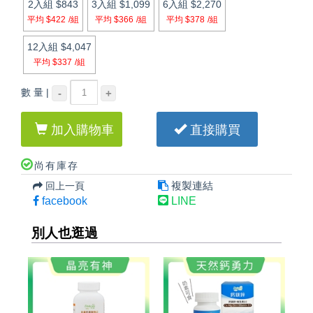
2入組
$843
3入組
$1,099
6入組
$2,270
平均 $422
/組
平均 $366
/組
平均 $378
/組
12入組
$4,047
平均 $337
/組
數 量 |
-
+
加入購物車
直接購買
尚有庫存
複製連結
回上一頁
facebook
LINE
別人也逛過