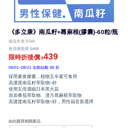
《多立康》南瓜籽+蕁麻根(膠囊)-60粒/瓶
建議售價
$
799
會員優惠價
$
499
439
限時折後價
$
08/01~08/21 全館結帳 88 折
採用素食膠囊，植物五辛素可食用
高濃度南瓜籽萃取物+鋅
使用五倍濃縮日本黑大蒜
添加番茄萃取物、漢方蕁麻根萃取物
高濃度南瓜籽萃取物+鋅，男性福音新選擇
由此購買相關產品