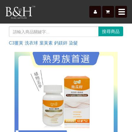
Toggl
navig
C3薑黃
洗衣球
葉黃素
鈣鎂鋅
染髮