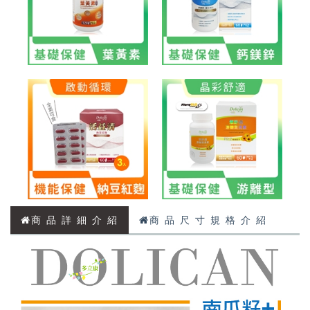
商 品 詳 細 介 紹
商 品 尺 寸 規 格 介 紹