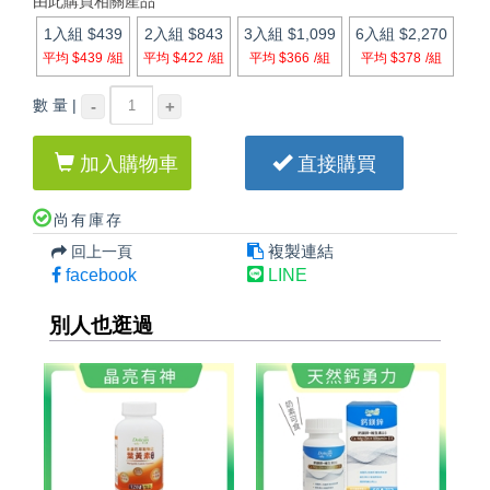
由此購買相關產品
1入組
$439
2入組
$843
3入組
$1,099
6入組
$2,270
平均 $439
/組
平均 $422
/組
平均 $366
/組
平均 $378
/組
數 量 |
-
+
加入購物車
直接購買
尚有庫存
複製連結
回上一頁
facebook
LINE
別人也逛過