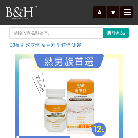
Toggl
navig
C3薑黃
洗衣球
葉黃素
鈣鎂鋅
染髮