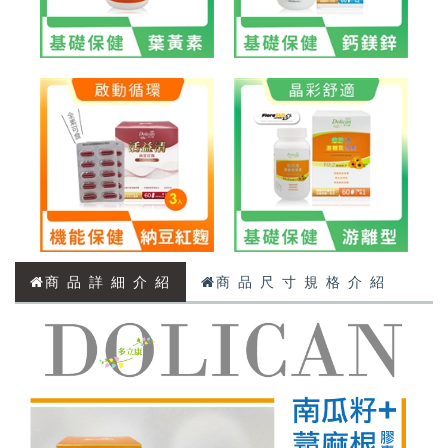
商 品 詳 細 介 紹
商 品 尺 寸 規 格 介 紹