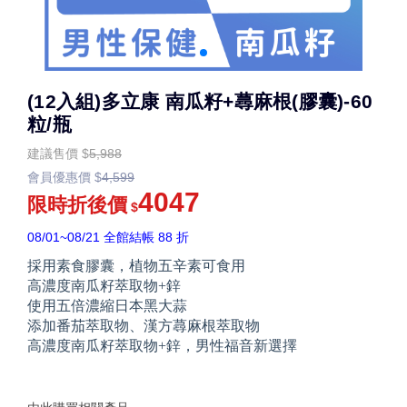
(12入組)多立康 南瓜籽+蕁麻根(膠囊)-60
粒/瓶
建議售價
$
5,988
會員優惠價
$
4,599
4047
限時折後價
$
08/01~08/21 全館結帳 88 折
採用素食膠囊，植物五辛素可食用
高濃度南瓜籽萃取物+鋅
使用五倍濃縮日本黑大蒜
添加番茄萃取物、漢方蕁麻根萃取物
高濃度南瓜籽萃取物+鋅，男性福音新選擇