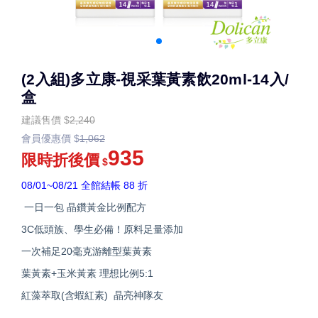
(2入組)多立康-視采葉黃素飲20ml-14入/
盒
建議售價
$
2,240
會員優惠價
$
1,062
935
限時折後價
$
08/01~08/21 全館結帳 88 折
一日一包 晶鑽黃金比例配方
3C低頭族、學生必備！原料足量添加
一次補足20毫克游離型葉黃素
葉黃素+玉米黃素 理想比例5:1
紅藻萃取(含蝦紅素) 晶亮神隊友