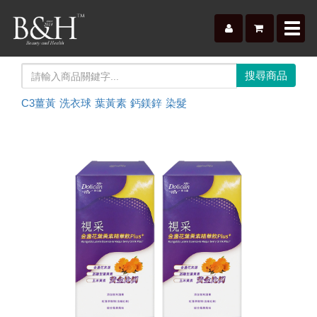
Toggl
navig
C3薑黃
洗衣球
葉黃素
鈣鎂鋅
染髮