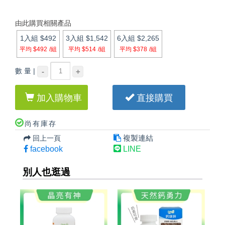
由此購買相關產品
1入組
$492
3入組
$1,542
6入組
$2,265
平均 $492
/組
平均 $514
/組
平均 $378
/組
數 量 |
-
+
加入購物車
直接購買
尚有庫存
複製連結
回上一頁
facebook
LINE
別人也逛過