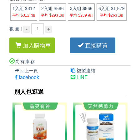
1入組
$312
2入組
$586
3入組
$866
6入組
$1,579
平均 $312
/組
平均 $293
/組
平均 $289
/組
平均 $263
/組
數 量 |
-
+
加入購物車
直接購買
尚有庫存
複製連結
回上一頁
facebook
LINE
別人也逛過