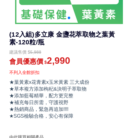
(12入組)多立康 金盞花萃取物之葉黃
素-120粒/瓶
建議售價
$
5,988
2,990
會員優惠價
$
不列入全館折扣
★葉黃素x花青素x玉米黃素 三大成份
★草本複方添加枸杞&決明子萃取物
★添加藍莓精華，配方更完整
★補充每日所需，守護視野
★熱銷商品，緊急再追加!!!!
★SGS檢驗合格，安心有保障
由此購買相關產品