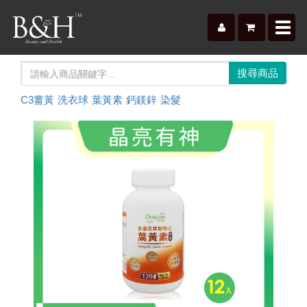
Toggl
navig
C3薑黃
洗衣球
葉黃素
鈣鎂鋅
染髮