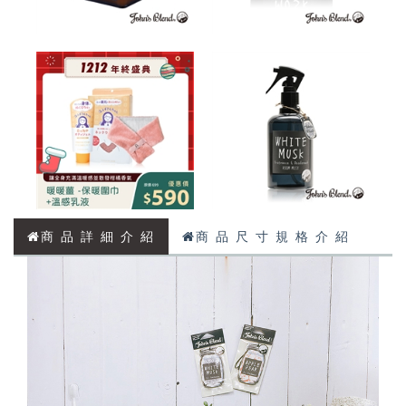
商 品 詳 細 介 紹
商 品 尺 寸 規 格 介 紹