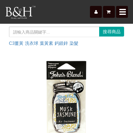
Toggl
navig
C3薑黃
洗衣球
葉黃素
鈣鎂鋅
染髮