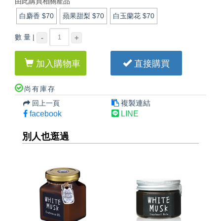
由此購買相關產品
白麝香
$70
蘋果甜梨
$70
白玉蘭花
$70
數 量 |
-
+
加入購物車
直接購買
尚有庫存
複製連結
回上一頁
facebook
LINE
別人也逛過