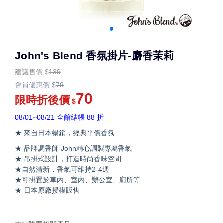
John's Blend 香氛掛片-麝香茉莉
建議售價
$
139
會員優惠價
$
79
70
限時折後價
$
08/01~08/21 全館結帳 88 折
★ 來自日本暢銷，經典平價香氛
★ 品牌調香師 John精心調製專屬香氣
★ 吊掛式設計，打造時尚香味空間
★自然清新，香氣可維持2-4週
★可掛置於車內、室內、辦公室、廁所等
★ 日本原廠授權販售