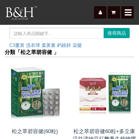
Toggl
navig
C3薑黃
洗衣球
葉黃素
鈣鎂鋅
染髮
分類「松之萃碧容健 」
松之萃碧容健(60粒)
松之萃碧容健60粒+多立康
活益清納豆紅麴養生植物膠