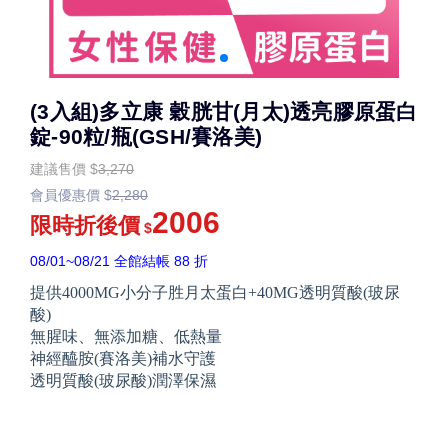
(3入組)多立康 穀胱甘(月太)透亮膠原蛋白
錠-90粒/瓶(GSH/賽洛美)
建議售價
$
3,270
會員優惠價
$
2,280
2006
限時折後價
$
08/01~08/21 全館結帳 88 折
提供4000MG小分子胜月太蛋白+40MG透明質酸(玻尿
酸)
無腥味、無添加糖、低熱量
神經醯胺(賽洛美)補水守護
透明質酸(玻尿酸)潤澤保濕