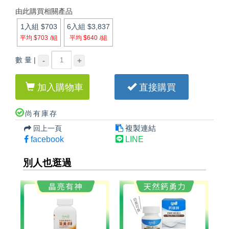
由此購買相關產品
1入組
$703
6入組
$3,837
平均 $703
/組
平均 $640
/組
數 量 |
-
+
加入購物車
直接購買
尚有庫存
複製連結
回上一頁
facebook
LINE
別人也逛過