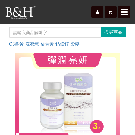
Toggl
navig
C3薑黃
洗衣球
葉黃素
鈣鎂鋅
染髮