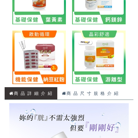
商 品 詳 細 介 紹
商 品 尺 寸 規 格 介 紹