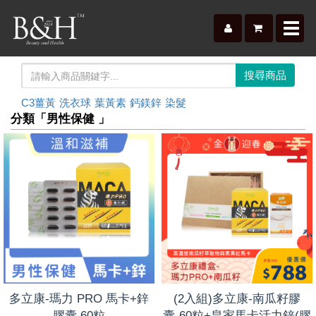
Toggl
navig
C3薑黃
洗衣球
葉黃素
鈣鎂鋅
染髮
分類「男性保健 」
多立康-瑪力 PRO 馬卡+鋅
(2入組)多立康-南瓜籽膠
膠囊 60粒
囊-60粒+皇家馬卡活力鋅(膠