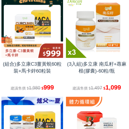
(組合)多立康C3薑黃蜆60粒
(3入組)多立康 南瓜籽+蕁麻
裝+馬卡鋅60粒裝
根(膠囊)-60粒/瓶
999
1,099
1,980
1,497
建議售價
建議售價
$
$
$
$