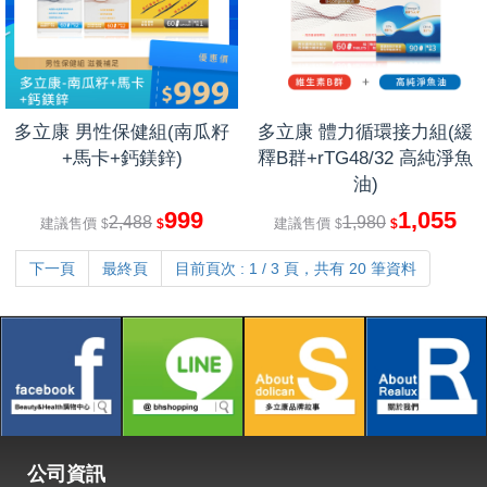
多立康 男性保健組(南瓜籽
多立康 體力循環接力組(緩
+馬卡+鈣鎂鋅)
釋B群+rTG48/32 高純淨魚
油)
999
1,055
2,488
1,980
建議售價
建議售價
$
$
$
$
下一頁
最終頁
目前頁次 : 1 / 3 頁，共有 20 筆資料
公司資訊