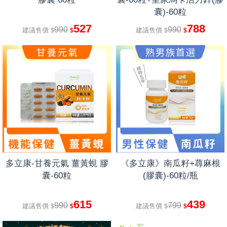
囊)-60粒
527
788
990
990
建議售價
建議售價
$
$
$
$
多立康-甘養元氣 薑黃蜆 膠
《多立康》南瓜籽+蕁麻根
囊-60粒
(膠囊)-60粒/瓶
615
439
990
799
建議售價
建議售價
$
$
$
$