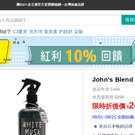
B&H 多立康官方直營購物網—台灣保健品牌
關鍵字
C3薑黃
洗衣球
葉黃素
鈣鎂鋅
染髮
John's Ble
建議售價
$
499
會員優惠價
$
299
2
限時折後價
$
08/01~08/21 全館結帳
★ 來自日本暢銷品牌