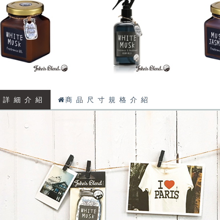
 詳 細 介 紹
商 品 尺 寸 規 格 介 紹