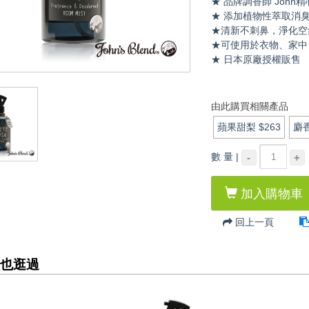
★ 品牌調香師 John
★ 添加植物性萃取消
★清新不刺鼻，淨化空
★可使用於衣物、家中
★ 日本原廠授權販售
由此購買相關產品
蘋果甜梨
$263
麝
數 量 |
-
+
加入購物車
回上一頁
也逛過