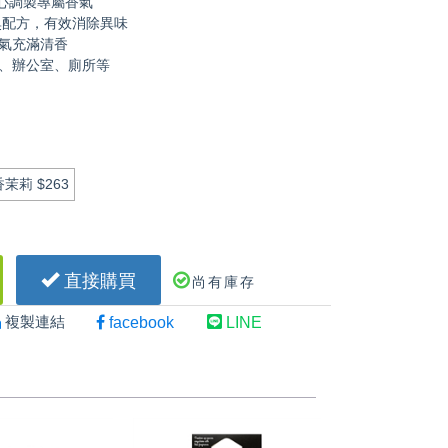
精心調製專屬香氣
臭配方，有效消除異味
氣充滿清香
、辦公室、廁所等
香茉莉
$263
直接購買
尚有庫存
複製連結
facebook
LINE