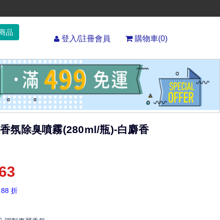
登入/註冊會員
購物車(
0
)
nd 香氛除臭噴霧(280ml/瓶)-白麝香
63
 88 折