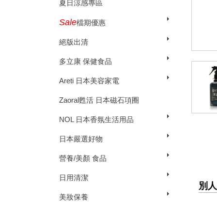
夏日涼感專區
Sale
檔期優惠
絕版出清
多立康 保健食品
Areti 日本美容家電
Zaoral甦活 日本磁石項圈
NOL 日本香氛生活用品
日本嚴選好物
營養/美顏 食品
日用清潔
別人
美妝保養