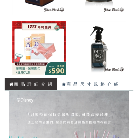
商 品 詳 細 介 紹
商 品 尺 寸 規 格 介 紹