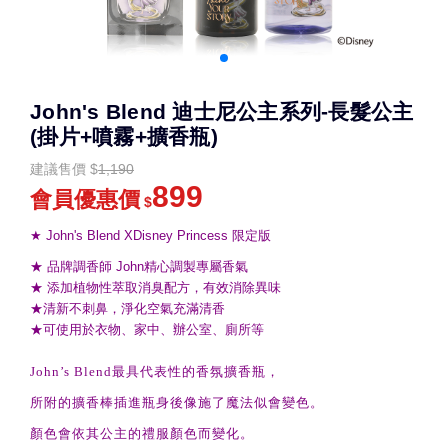
John's Blend 迪士尼公主系列-長髮公主
(掛片+噴霧+擴香瓶)
建議售價
$
1,190
899
會員優惠價
$
★ John's Blend XDisney Princess 限定版
★ 品牌調香師 John精心調製專屬香氣
★ 添加植物性萃取消臭配方，有效消除異味
★清新不刺鼻，淨化空氣充滿清香
★可使用於衣物、家中、辦公室、廁所等
John’s Blend
最具代表性的香氛擴香瓶，
所附的擴香棒插進瓶身後像施了魔法似會變色。
顏色會依其公主的禮服顏色而變化。