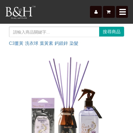
Toggl
navig
C3薑黃
洗衣球
葉黃素
鈣鎂鋅
染髮