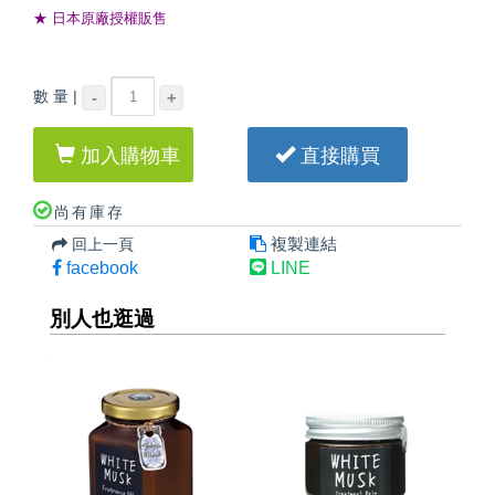
★ 日本原廠授權販售
數 量 |
-
+
加入購物車
直接購買
尚有庫存
複製連結
回上一頁
facebook
LINE
別人也逛過