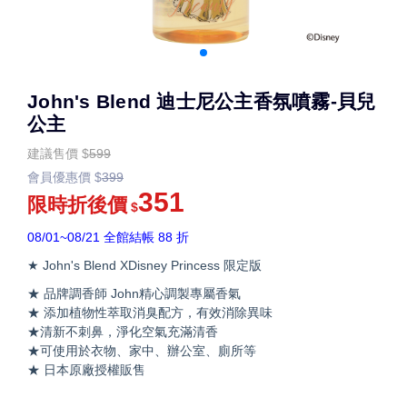
John's Blend 迪士尼公主香氛噴霧-貝兒
公主
建議售價
$
599
會員優惠價
$
399
351
限時折後價
$
08/01~08/21 全館結帳 88 折
★ John's Blend XDisney Princess 限定版
★ 品牌調香師 John精心調製專屬香氣
★ 添加植物性萃取消臭配方，有效消除異味
★清新不刺鼻，淨化空氣充滿清香
★可使用於衣物、家中、辦公室、廁所等
★ 日本原廠授權販售