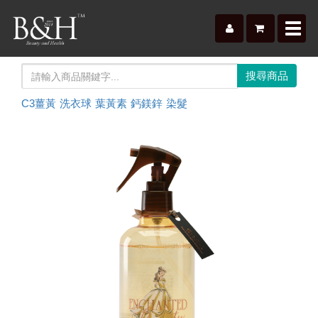
Toggl
navig
C3薑黃
洗衣球
葉黃素
鈣鎂鋅
染髮