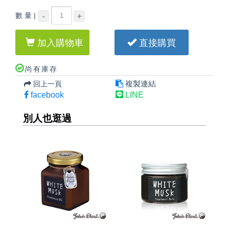
數 量 |
-
+
加入購物車
直接購買
尚有庫存
複製連結
回上一頁
facebook
LINE
別人也逛過