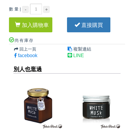
數 量 |
-
+
加入購物車
直接購買
尚有庫存
複製連結
回上一頁
facebook
LINE
別人也逛過