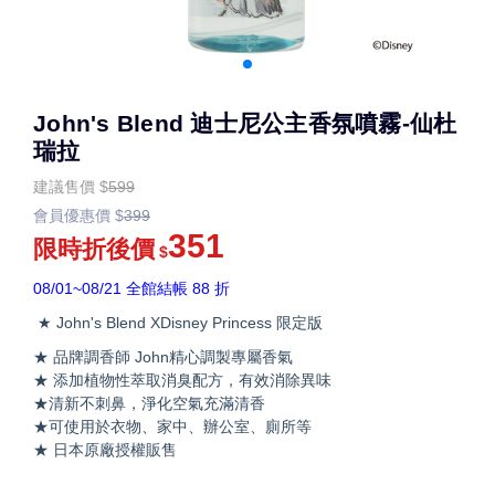
John's Blend 迪士尼公主香氛噴霧-仙杜
瑞拉
建議售價
$
599
會員優惠價
$
399
351
限時折後價
$
08/01~08/21 全館結帳 88 折
★ John's Blend XDisney Princess 限定版
★ 品牌調香師 John精心調製專屬香氣
★ 添加植物性萃取消臭配方，有效消除異味
★清新不刺鼻，淨化空氣充滿清香
★可使用於衣物、家中、辦公室、廁所等
★ 日本原廠授權販售