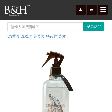
Toggl
navig
C3薑黃
洗衣球
葉黃素
鈣鎂鋅
染髮