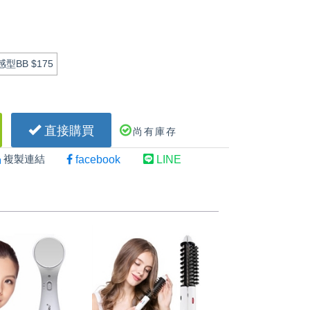
感型BB
$175
直接購買
尚有庫存
複製連結
facebook
LINE