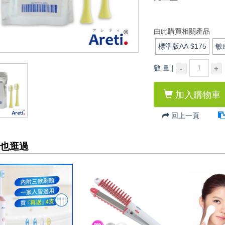
由此購買相關產品
標準版AA
$175
敏
數 量 |
-
+
加入購物車
回上一頁
也逛過