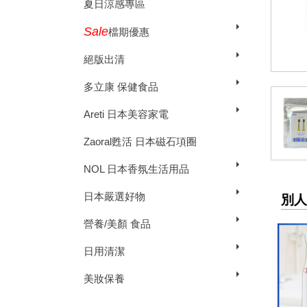
夏日涼感專區
Sale
檔期優惠
絕版出清
多立康 保健食品
Areti 日本美容家電
Zaoral甦活 日本磁石項圈
NOL 日本香氛生活用品
日本嚴選好物
別人
營養/美顏 食品
日用清潔
美妝保養