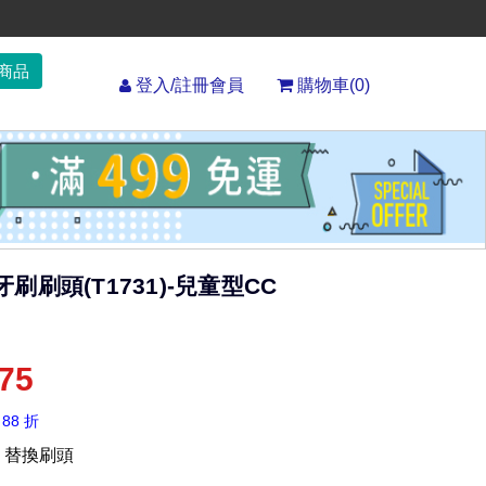
登入/註冊會員
購物車(
0
)
牙刷刷頭(T1731)-兒童型CC
75
 88 折
31 替換刷頭