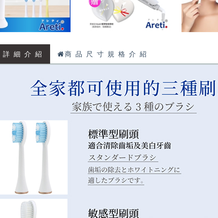
 詳 細 介 紹
商 品 尺 寸 規 格 介 紹