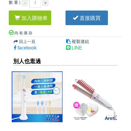
數 量 |
-
+
加入購物車
直接購買
尚有庫存
複製連結
回上一頁
facebook
LINE
別人也逛過