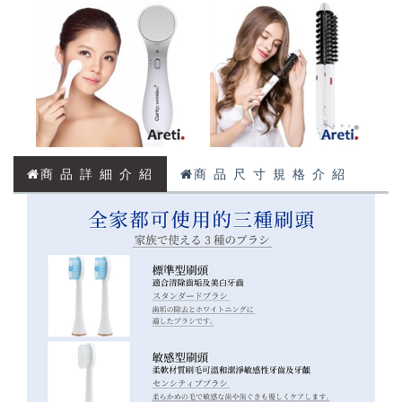
商 品 詳 細 介 紹
商 品 尺 寸 規 格 介 紹