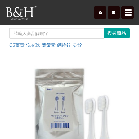
Toggl
navig
C3薑黃
洗衣球
葉黃素
鈣鎂鋅
染髮