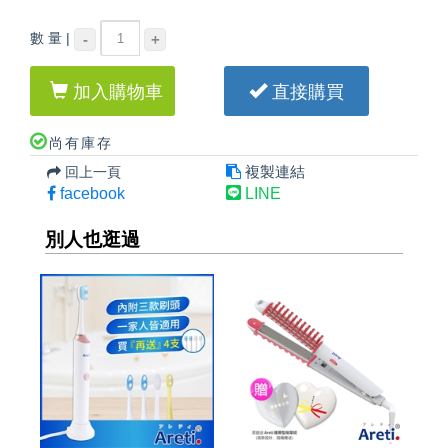
數 量 |
-
+
加入購物車
直接購買
尚有庫存
複製連結
回上一頁
facebook
LINE
別人也逛過