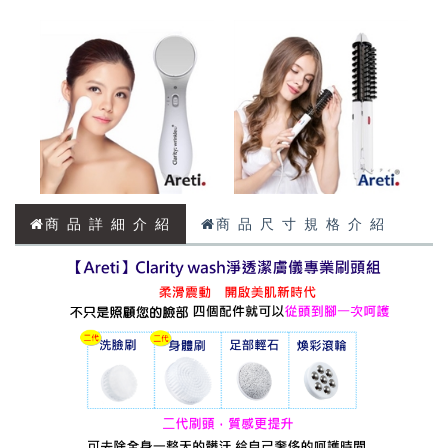
商 品 詳 細 介 紹
商 品 尺 寸 規 格 介 紹