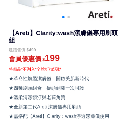
【Areti】Clarity:wash潔膚儀專用刷頭
組
建議售價
$
499
199
會員優惠價
$
特價品"不列入"全館折扣活動
★革命性旗艦潔膚儀 開啟美肌新時代
★四種刷頭組合 從頭到腳一次呵護
★溫柔清潔髒汙與老舊角質
★全新第二代Areti 潔膚儀專用刷頭
★需搭配【Areti】Clarity：wash淨透潔膚儀使用