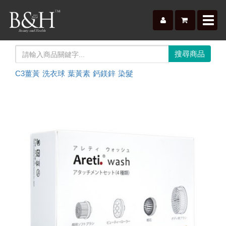
Toggl
navig
C3薑黃
洗衣球
葉黃素
鈣鎂鋅
染髮