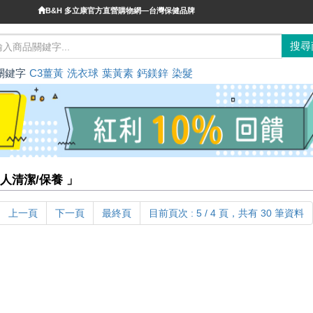
B&H 多立康官方直營購物網—台灣保健品牌
關鍵字
C3薑黃
洗衣球
葉黃素
鈣鎂鋅
染髮
人清潔/保養 」
上一頁
下一頁
最終頁
目前頁次 : 5 / 4 頁，共有 30 筆資料