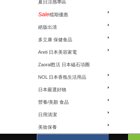
夏日涼感專區
Sale
檔期優惠
絕版出清
多立康 保健食品
Areti 日本美容家電
Zaoral甦活 日本磁石項圈
NOL 日本香氛生活用品
日本嚴選好物
營養/美顏 食品
日用清潔
美妝保養