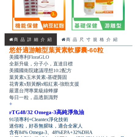
商 品 詳 細 介 紹
商 品 尺 寸 規 格 介 紹
悠舒適游離型葉黃素軟膠囊-60粒
美國專利FloraGLO
全新升級，分子小，直達目標
美國國衛院建議理想10:2配方
葉黃素x玉米黃素-基礎龔固
花青素x類黃酮x蝦紅素-強勁支援
嚴選台灣專業級綠蜂膠
每日一粒，晶透新識野
+
rTG48/32 Omega-3高純淨魚油
91項專利+Cleantex淨化技術
迷你粒，好吞無腥味，適合全家人
含有84% Omega-3、48%EPA+32%DHA