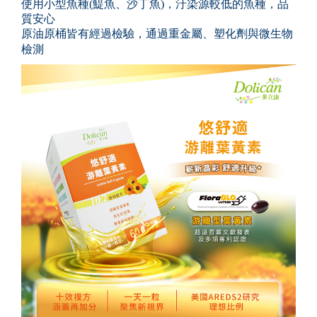
使用小型魚種(鯷魚、沙丁魚)，汙染源較低的魚種，品
質安心
原油原桶皆有經過檢驗，通過重金屬、塑化劑與微生物
檢測