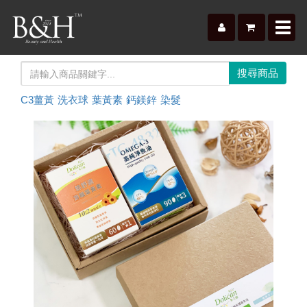
Toggl
navig
C3薑黃
洗衣球
葉黃素
鈣鎂鋅
染髮