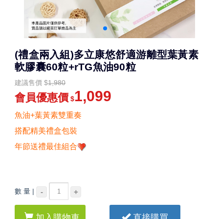
(禮盒兩入組)多立康悠舒適游離型葉黃素
軟膠囊60粒+rTG魚油90粒
建議售價
$
1,980
1,099
會員優惠價
$
魚油+葉黃素雙重奏
搭配精美禮盒包裝
年節送禮最佳組合
數 量 |
-
+
加入購物車
直接購買