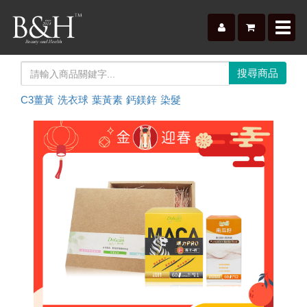
Toggl
navig
C3薑黃
洗衣球
葉黃素
鈣鎂鋅
染髮