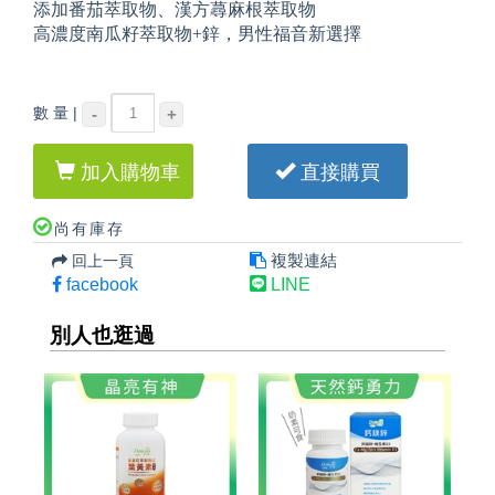
添加番茄萃取物、漢方蕁麻根萃取物
高濃度南瓜籽萃取物+鋅，男性福音新選擇
數 量 |
-
+
加入購物車
直接購買
尚有庫存
複製連結
回上一頁
facebook
LINE
別人也逛過