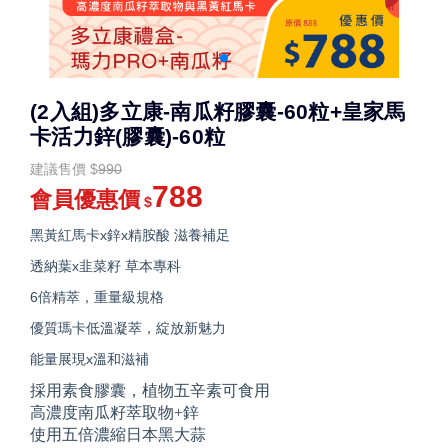
(2入組)多立康-南瓜籽膠囊-60粒+皇家馬
卡活力鋅(膠囊)-60粒
建議售價
$
990
788
會員優惠價
$
黑黃紅馬卡x鋅x精胺酸 滋養補足
透納葉x韭菜籽 草本專科
6倍精萃，重量級規格
優質瑪卡低溫凝萃，綻放新魅力
能量展現x溫和滋補
採用素食膠囊，植物五辛素可食用
高濃度南瓜籽萃取物+鋅
使用五倍濃縮日本黑大蒜