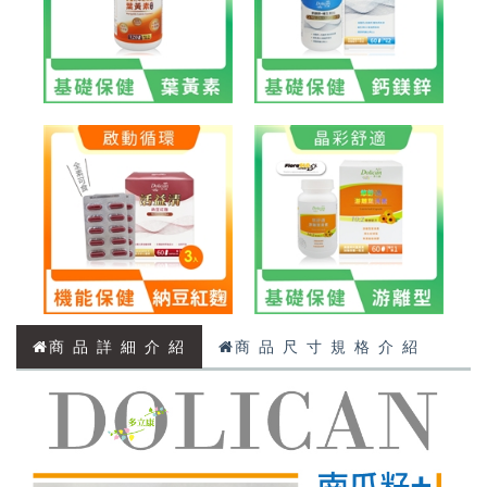
商 品 詳 細 介 紹
商 品 尺 寸 規 格 介 紹