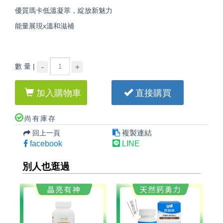
優質瑪卡低溫凝萃，綻放新魅力
能量展現x溫和滋補
數 量 |
-
+
加入購物車
直接購買
尚有庫存
複製連結
回上一頁
facebook
LINE
別人也逛過