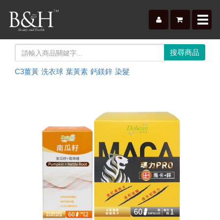
Toggl
navig
C3薑黃
洗衣球
葉黃素
鈣鎂鋅
染髮