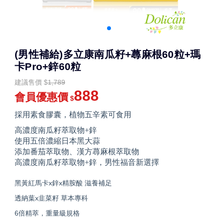
(男性補給)多立康南瓜籽+蕁麻根60粒+瑪
卡Pro+鋅60粒
建議售價
$
1,789
888
會員優惠價
$
採用素食膠囊，植物五辛素可食用
高濃度南瓜籽萃取物+鋅
使用五倍濃縮日本黑大蒜
添加番茄萃取物、漢方蕁麻根萃取物
高濃度南瓜籽萃取物+鋅，男性福音新選擇
黑黃紅馬卡x鋅x精胺酸 滋養補足
透納葉x韭菜籽 草本專科
6倍精萃，重量級規格