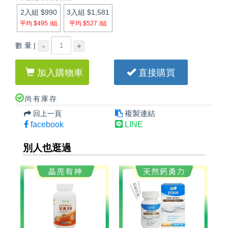
2入組
$990
3入組
$1,581
平均 $495
/組
平均 $527
/組
數 量 |
-
+
加入購物車
直接購買
尚有庫存
複製連結
回上一頁
facebook
LINE
別人也逛過