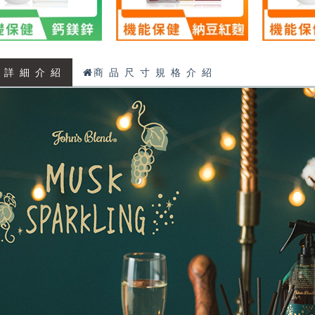
 詳 細 介 紹
商 品 尺 寸 規 格 介 紹