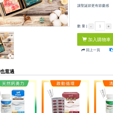
讓聖誕節更有節慶感
數 量 |
-
+
加入購物車
回上一頁
也逛過