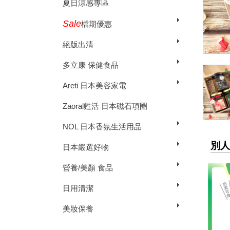
夏日涼感專區
Sale
檔期優惠
絕版出清
多立康 保健食品
Areti 日本美容家電
Zaoral甦活 日本磁石項圈
NOL 日本香氛生活用品
別人
日本嚴選好物
營養/美顏 食品
日用清潔
美妝保養