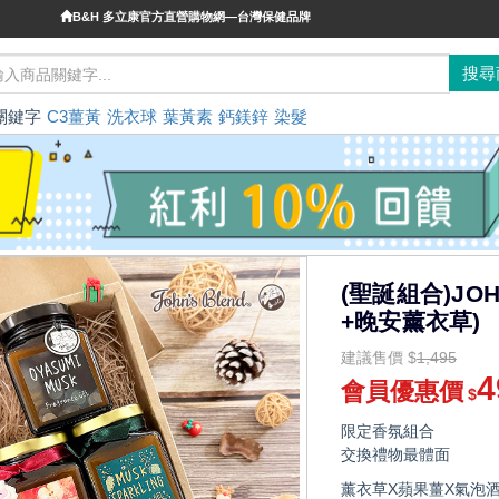
B&H 多立康官方直營購物網—台灣保健品牌
關鍵字
C3薑黃
洗衣球
葉黃素
鈣鎂鋅
染髮
(聖誕組合)JO
+晚安薰衣草)
建議售價
$
1,495
4
會員優惠價
$
限定香氛組合
交換禮物最體面
薰衣草X蘋果薑X氣泡