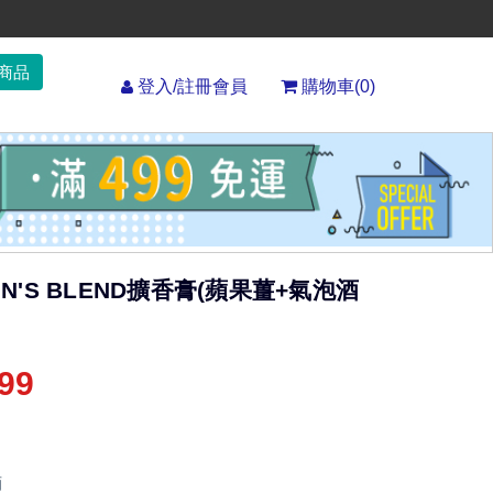
登入/註冊會員
購物車(
0
)
HN'S BLEND擴香膏(蘋果薑+氣泡酒
99
酒