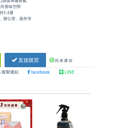
精心調製專屬香氣
時尚香味空間
2-4週
、辦公室、廁所等
直接購買
尚有庫存
複製連結
facebook
LINE