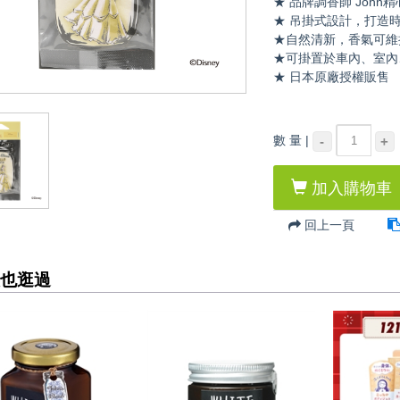
★ 品牌調香師 John
★ 吊掛式設計，打造
★自然清新，香氣可維持
★可掛置於車內、室內
★ 日本原廠授權販售
數 量 |
-
+
加入購物車
回上一頁
也逛過