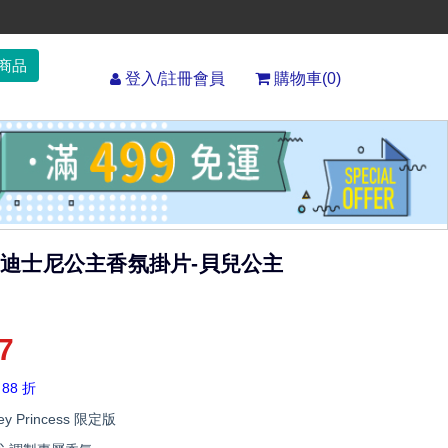
登入/註冊會員
購物車(
0
)
end 迪士尼公主香氛掛片-貝兒公主
7
 88 折
ney Princess 限定版