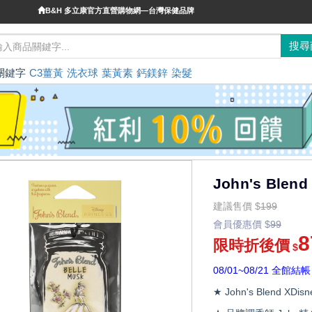
B&H 多立康官方直營購物網—台灣保健品牌
關鍵字
C3薑黃
洗衣球
葉黃素
鈣鎂鋅
染髮
John's Bl
建議售價
$
199
會員優惠價
$
99
8
限時折後價
$
08/01~08/21 全館結帳
★ John's Blend XDis