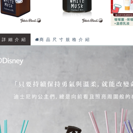
 詳 細 介 紹
商 品 尺 寸 規 格 介 紹