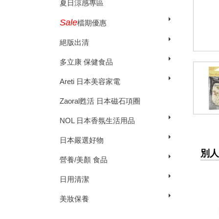
夏日涼感專區
Sale
檔期優惠
絕版出清
多立康 保健食品
Areti 日本美容家電
Zaoral甦活 日本磁石項圈
NOL 日本香氛生活用品
日本嚴選好物
別人
營養/美顏 食品
日用清潔
美妝保養