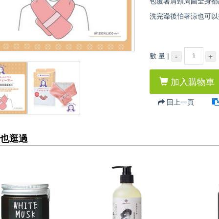
包覆著肩頸周圍全身都
洗完澡後怕著涼也可以
數 量 |
-
+
加入購物車
回上一頁
也逛過