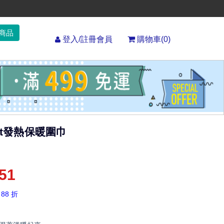
登入/註冊會員
購物車(
0
)
ft發熱保暖圍巾
51
 88 折