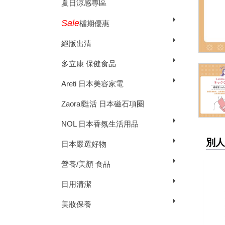
夏日涼感專區
Sale
檔期優惠
絕版出清
多立康 保健食品
Areti 日本美容家電
Zaoral甦活 日本磁石項圈
NOL 日本香氛生活用品
別人
日本嚴選好物
營養/美顏 食品
日用清潔
美妝保養