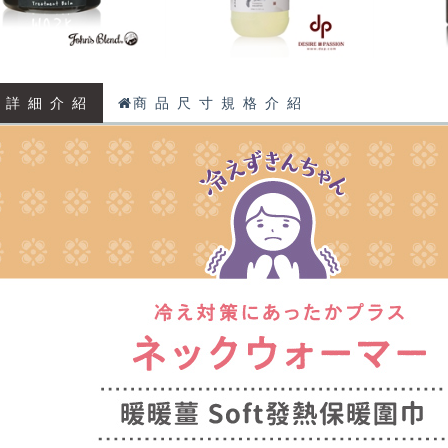
 詳 細 介 紹
商 品 尺 寸 規 格 介 紹