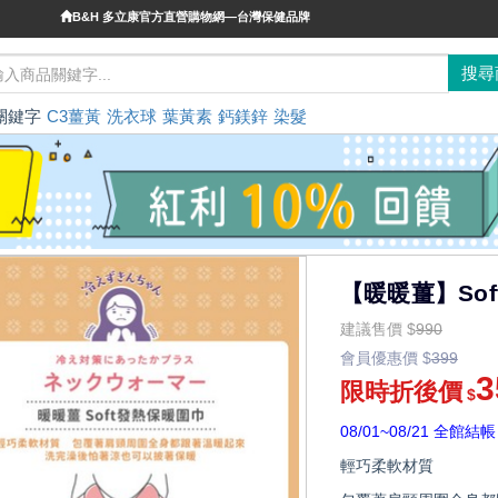
B&H 多立康官方直營購物網—台灣保健品牌
關鍵字
C3薑黃
洗衣球
葉黃素
鈣鎂鋅
染髮
【暖暖薑】So
建議售價
$
990
會員優惠價
$
399
3
限時折後價
$
08/01~08/21 全館結帳
輕巧柔軟材質