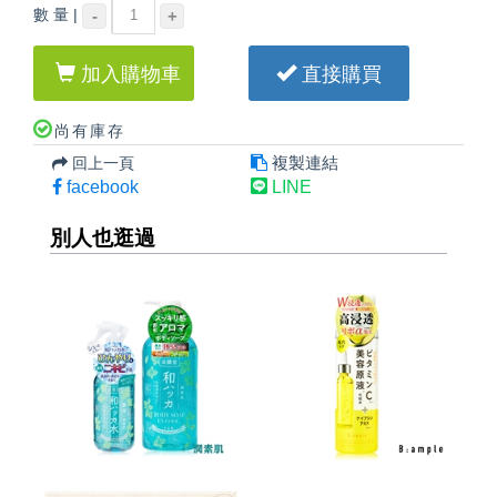
數 量 |
-
+
加入購物車
直接購買
尚有庫存
複製連結
回上一頁
facebook
LINE
別人也逛過