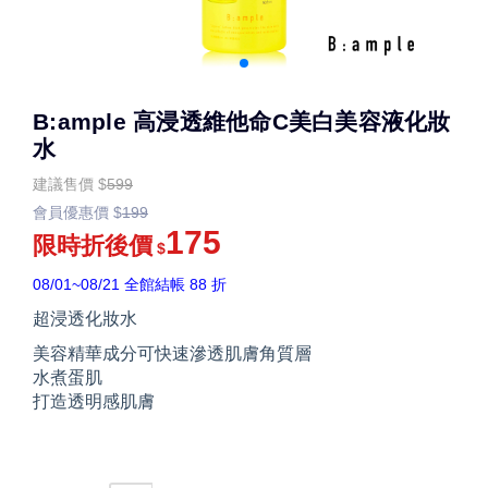
B:ample 高浸透維他命C美白美容液化妝
水
建議售價
$
599
會員優惠價
$
199
175
限時折後價
$
08/01~08/21 全館結帳 88 折
超浸透化妝水
美容精華成分可快速滲透肌膚角質層
水煮蛋肌
打造透明感肌膚