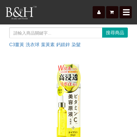
Toggl
navig
C3薑黃
洗衣球
葉黃素
鈣鎂鋅
染髮