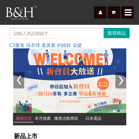
Toggl
navig
C3薑黃
洗衣球
葉黃素
鈣鎂鋅
染髮
2
1
優惠訊息
本月推薦
優惠活動專區
日本選品
新品上市