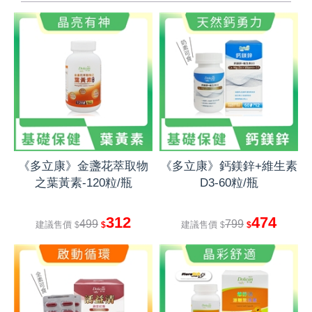
《多立康》金盞花萃取物
《多立康》鈣鎂鋅+維生素
之葉黃素-120粒/瓶
D3-60粒/瓶
312
474
499
799
建議售價
建議售價
$
$
$
$