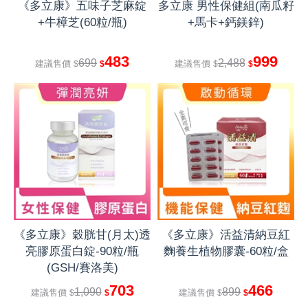
《多立康》五味子芝麻錠
多立康 男性保健組(南瓜籽
+牛樟芝(60粒/瓶)
+馬卡+鈣鎂鋅)
483
999
699
2,488
建議售價
建議售價
$
$
$
$
《多立康》穀胱甘(月太)透
《多立康》活益清納豆紅
亮膠原蛋白錠-90粒/瓶
麴養生植物膠囊-60粒/盒
(GSH/賽洛美)
703
466
1,090
899
建議售價
建議售價
$
$
$
$