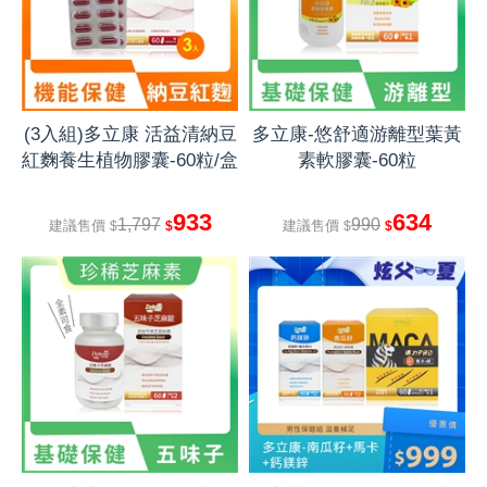
(3入組)多立康 活益清納豆
多立康-悠舒適游離型葉黃
紅麴養生植物膠囊-60粒/盒
素軟膠囊-60粒
933
634
1,797
990
建議售價
建議售價
$
$
$
$